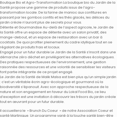
Boutique Bio et Agro-Transformation La boutique bio du Jardin de la
Santé propose une gamme de produits issus de l’agro-
transformation locale. De la farine de manioc aux confitures en
passant par les gombos confits et les thés glacés, les délices du
jardin créole n’auront plus de secrets pour vous.
Détente et Gourmandise Au-delà de l’aspect agricole, le Jardin de
la Santé offre un espace de détente avec un salon privatif, des
mange-debout, et un espace de restauration avec un bar à
cocktails. De quoi profiter pleinement du cadre idyllique tout en se
régalant de produits frais et locaux.
Engagé pour un futur durable Le Jardin de la Santé s’inscrit dans une
démarche zéro déchet en privilégiant les alternatives écologiques.
Des pratiques respectueuses de l’environnement, une gestion
raisonnée des ressources et une volonté de sensibiliser les visiteurs
font partie intégrante de ce projet engagé.
Le Jardin de la Santé de Malik Malsa est bien plus qu’un simple jardin
: c’est un véritable écrin agro-écologique et gourmand où la
biodiversité s’épanouit. Avec son approche respectueuse de la
nature et son engagement en faveur du Lokal Food Bio, ce lieu
d’exception est une invitation à découvrir les trésors du jardin créole
tout en œuvrant pour un futur durable.
Il accueillera le » Brunch Du Coeur » de notre Association Coeur et
santé Martinique. Un programme varié à la touche santé bien-être