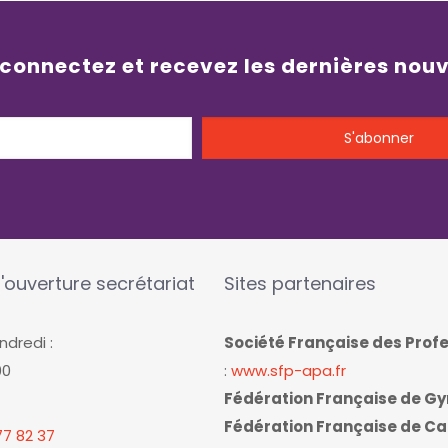
 connectez et recevez les dernières nou
'ouverture secrétariat
Sites partenaires
ndredi :
Société Française des Prof
00
:
www.sfp-apa.fr
Fédération Française de G
Fédération Française de Ca
7 82 37