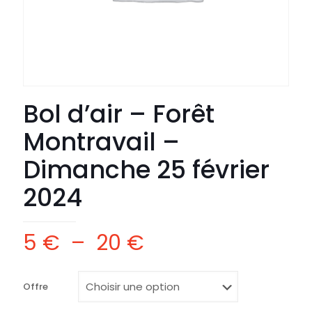
Bol d’air – Forêt
Montravail –
Dimanche 25 février
2024
Plage
5
€
–
20
€
de
prix :
Offre
5 €