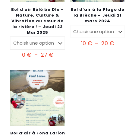
Bol d air Bèlè bo Dlo –
Bol d’air à la Plage de
Nature, Culture &
la Brèche – Jeudi 21
Vibration au cœur de
mars 2024
la rivière ! – Jeudi 22
Mai 2025
Plage
10
€
–
20
€
de
Plage
prix :
0
€
–
27
€
de
10 €
prix :
à
0 €
20 €
à
27 €
Bol d’air à Fond Larion