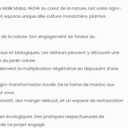
io Malik Malsa. Niché au cœur de la nature, cet oasis agro-
et espace unique allie culture maraîchère, plantes
pect de la nature. Son engagement en faveur du
caux et biologiques. Les visiteurs peuvent y découvrir une
 du jardin créole.
galement la multiplication végétative en disposant d’une
gro-transformation locale. De la farine de manioc aux
ur vous.
privatif, des mange-debout, et un espace de restauration
tives écologiques. Des pratiques respectueuses de
e de ce projet engagé.