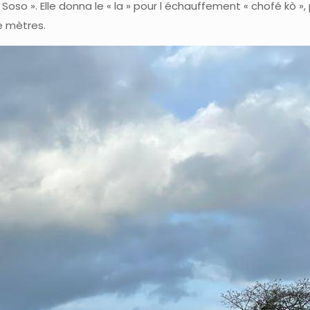
La Soso ». Elle donna le « la » pour l échauffement « chofé kò
de mètres.