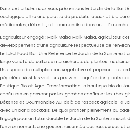
Dans cet article, nous vous présentons le Jardin de la Santé e
écologique offre une palette de produits locaux et bio qui 
médicinales, détente, et gourmandise dans une démarche 
L’agriculteur engagé : Malik Malsa Malik Malsa, agriculteur c
développement d’une agriculture respectueuse de l’environ
Le Lokal Food Bio : Une Référence Le Jardin de la Santé est u
large variété de cultures maraîchères, de plantes médicinales
Un espace de multiplication végétative et pépinière Le Jardi
pépinière. Ainsi, les visiteurs peuvent acquérir des plants sai
Boutique Bio et Agro-Transformation La boutique bio du Jar
confitures en passant par les gombos confits et les thés gla
Détente et Gourmandise Au-delà de l’aspect agricole, le Ja
avec un bar à cocktails. De quoi profiter pleinement du cadre
Engagé pour un futur durable Le Jardin de la Santé s’inscri
l’environnement, une gestion raisonnée des ressources et une