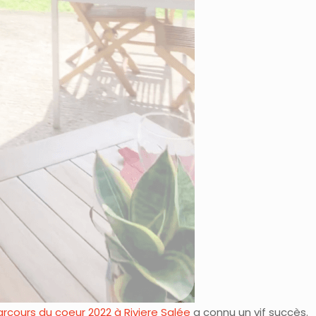
rcours du coeur 2022 à Riviere Salée
a connu un vif succès.