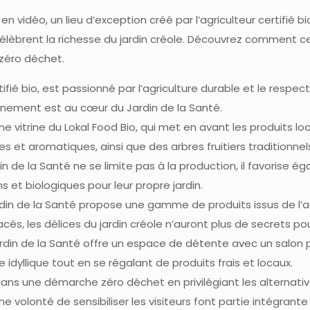
n vidéo, un lieu d’exception créé par l’agriculteur certifié b
célèbrent la richesse du jardin créole. Découvrez comment c
zéro déchet.
ertifié bio, est passionné par l’agriculture durable et le res
nement est au cœur du Jardin de la Santé.
ne vitrine du Lokal Food Bio, qui met en avant les produits lo
 et aromatiques, ainsi que des arbres fruitiers traditionnels
n de la Santé ne se limite pas à la production, il favorise é
ns et biologiques pour leur propre jardin.
din de la Santé propose une gamme de produits issus de l’a
cés, les délices du jardin créole n’auront plus de secrets po
rdin de la Santé offre un espace de détente avec un salon 
 idyllique tout en se régalant de produits frais et locaux.
t dans une démarche zéro déchet en privilégiant les alterna
 volonté de sensibiliser les visiteurs font partie intégrant