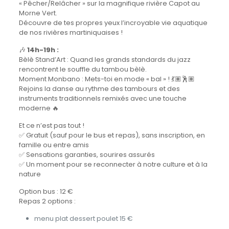
« Pêcher/Relâcher » sur la magnifique rivière Capot au
Morne Vert.
Découvre de tes propres yeux l’incroyable vie aquatique
de nos rivières martiniquaises !
🎶
14h-19h :
Bèlè Stand’Art : Quand les grands standards du jazz
rencontrent le souffle du tambou bèlè.
Moment Monbano : Mets-toi en mode « bal » ! 💃🏽🕺🏽
Rejoins la danse au rythme des tambours et des
instruments traditionnels remixés avec une touche
moderne 🔥
Et ce n’est pas tout !
✅ Gratuit (sauf pour le bus et repas), sans inscription, en
famille ou entre amis
✅ Sensations garanties, sourires assurés
✅ Un moment pour se reconnecter à notre culture et à la
nature
Option bus : 12 €
Repas 2 options :
menu plat dessert poulet 15 €