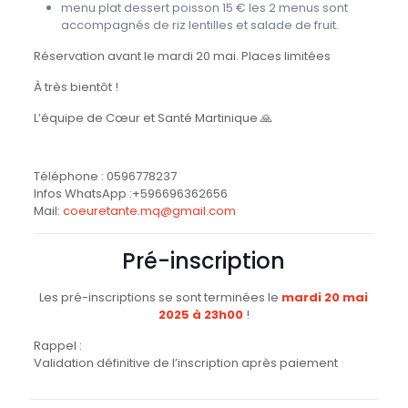
menu plat dessert poisson 15 € ⁠les 2 menus sont
accompagnés de riz lentilles et salade de fruit.
Réservation avant le mardi 20 mai. Places limitées
À très bientôt !
L’équipe de Cœur et Santé Martinique 🙏
Téléphone :
0596778237
Infos WhatsApp :
+596696362656
Mail:
coeuretante.mq@gmail.com
Pré-inscription
Les pré-inscriptions se sont terminées le
mardi 20 mai
2025 à 23h00
!
Rappel :
Validation définitive de l’inscription après paiement