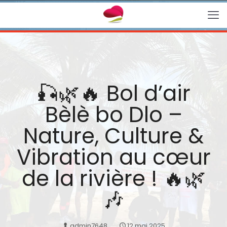
🎣🌿🔥 Bol d’air
Bèlè bo Dlo –
Nature, Culture &
Vibration au cœur
de la rivière ! 🔥🌿
🎶
admin7648
12 mai 2025