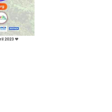
il 2023 ♥️