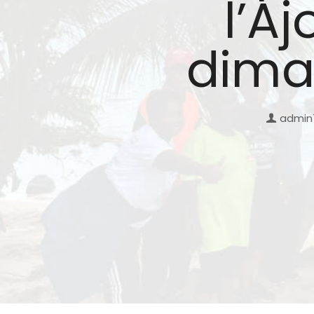
l’A
dima
admin