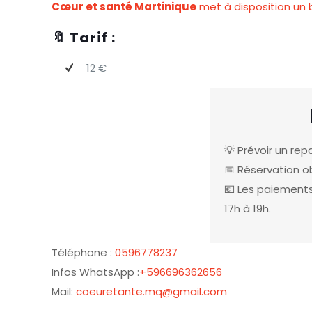
Cœur et santé Martinique
met à disposition un b
🔖 Tarif :
12 €
💡 Prévoir un rep
📅 Réservation ob
💶 Les paiements 
17h à 19h.
Téléphone :
0596778237
Infos WhatsApp :
+596696362656
Mail:
coeuretante.mq@gmail.com