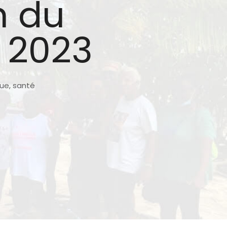
n du
 2023
que
,
santé