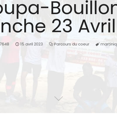
joupa-Bouillo
nche 23 Avril
7648
15 avril 2023
Parcours du coeur
martini