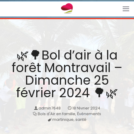
🌿🌳Bol d’air à la
forêt Montravail –
Dimanche 25
février 2024 🌳🌿
admin7648
18 février 2024
Bols d'Air en famille
,
Événements
martinique
,
santé