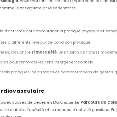
rdiologie
, nous mettons en lumière l’importance de l’activit
comme le tabagisme et la sédentarité.
 d’activités pour encourager la pratique physique et sensibil
tés à différents niveaux de condition physique.
iées, incluant le
Fitness Bèlè
, une fusion de fitness modern
iques pour renforcer les liens intergénérationnels.
nseils pratiques, dépistages et démonstrations de gestes qu
ardiovasculaire
cipales causes de décès en Martinique. Le
Parcours du Cœu
ion, le diabète, l’obésité et le manque d’activité physique. 
r des vies.