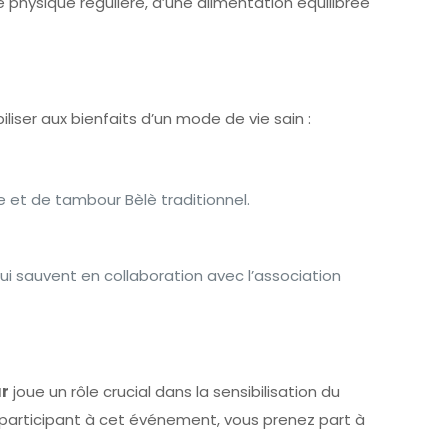
é physique régulière, d’une alimentation équilibrée
iser aux bienfaits d’un mode de vie sain :
e et de tambour Bèlè traditionnel.
i sauvent en collaboration avec l’association
r
joue un rôle crucial dans la sensibilisation du
En participant à cet événement, vous prenez part à