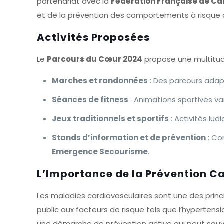
partenariat avec la
Fédération Française de Ca
et de la prévention des comportements à risque 
Activités Proposées
Le
Parcours du Cœur 2024
propose une multitude
Marches et randonnées
: Des parcours adap
Séances de fitness
: Animations sportives var
Jeux traditionnels et sportifs
: Activités lud
Stands d’information et de prévention
: Co
Emergence Secourisme
.
L’Importance de la Prévention C
Les maladies cardiovasculaires sont une des prin
public aux facteurs de risque tels que l’hypertens
une démarche de prévention active qui peut sauve