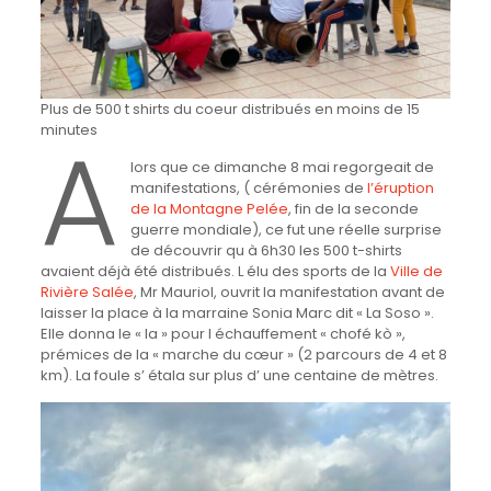
Plus de 500 t shirts du coeur distribués en moins de 15
A
minutes
lors que ce dimanche 8 mai regorgeait de
manifestations, ( cérémonies de
l’éruption
de la Montagne Pelée
, fin de la seconde
guerre mondiale), ce fut une réelle surprise
de découvrir qu à 6h30 les 500 t-shirts
avaient déjà été distribués. L élu des sports de la
Ville de
Rivière Salée
, Mr Mauriol, ouvrit la manifestation avant de
laisser la place à la marraine Sonia Marc dit « La Soso ».
Elle donna le « la » pour l échauffement « chofé kò »,
prémices de la « marche du cœur » (2 parcours de 4 et 8
km). La foule s’ étala sur plus d’ une centaine de mètres.