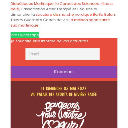
Diabétiques Martinique
,
le C
arbet des Sciences
,
fitness
bèlè
, l’ association Acier Trempé et l’ équipe du
dimanche, la
structure de marche nordique Ba Sa Balan
,
Thierry Gueredra Coach de vie,
la maison sport santé
sud martinique
Infos whatsapp
je souhaite être informé de vos actualités