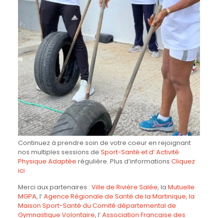
Continuez à prendre soin de votre coeur en rejoignant
nos multiples sessions de
Sport-Santé et d’ Activité
Physique Adaptée
régulière. Plus d’informations
Cliquez
ici
Merci aux partenaires :
Ville de Rivière Salée
, la
Mutuelle
MGPA
, l’
Agence Régional
e de Santé de la Martinique
,
la
Maison Sport-Santé du Comité départemental de
Gymnastique Volontaire
, l
‘ Association Francaise des