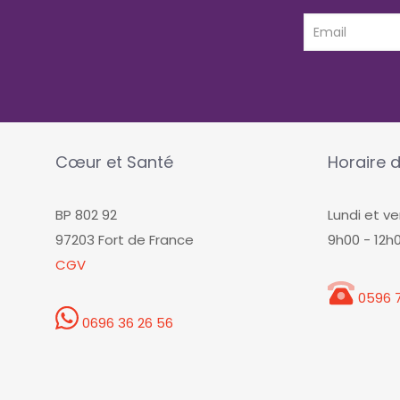
Cœur et Santé
Horaire d
BP 802 92
Lundi et ve
97203 Fort de France
9h00 - 12h
CGV
0596 7
0696 36 26 56