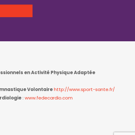
essionnels en Activité Physique Adaptée
ymnastique Volontaire
http://www.sport-sante.fr/
rdiologie
:
www.fedecardio.com