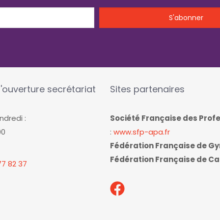
'ouverture secrétariat
Sites partenaires
ndredi :
Société Française des Prof
00
:
www.sfp-apa.fr
Fédération Française de G
Fédération Française de Ca
7 82 37